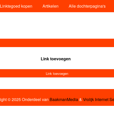
Linktegoed kopen
Artikelen
Alle dochterpagina's
Link toevoegen
Link toevoegen
ight © 2025 Onderdeel van
BaakmanMedia
&
Vrolijk Internet S